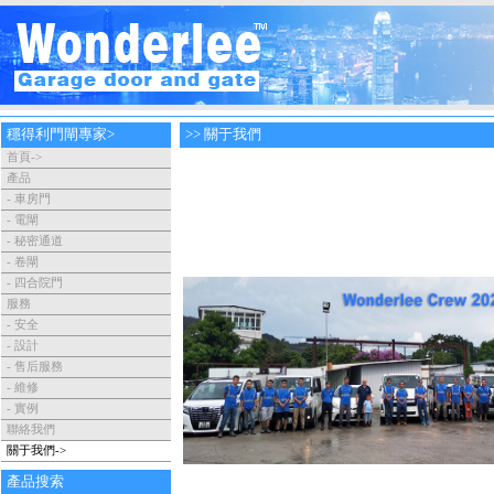
穩得利門閘專家>
>> 關于我們
首頁
->
產品
-
車房門
-
電閘
-
秘密通道
-
卷閘
-
四合院門
服務
-
安全
-
設計
-
售后服務
-
維修
-
實例
聯絡我們
關于我們->
產品搜索