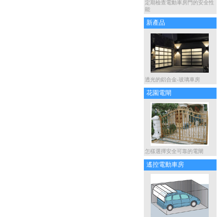
定期檢查電動車房門的安全性
能
新產品
透光的鋁合金-玻璃車房
花園電閘
怎樣選擇安全可靠的電閘
遙控電動車房